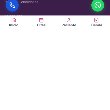
Tarifas y Condiciones
CONTACTO
Inicio
Citas
Paciente
Tienda
+34 666 56 31 84
WhatsApp
info@velazquezeguren.com
Calle Arboleda 1, 28221
Majadahonda (Madrid)
Ver en Google Maps →
Consulta Virtual online →
Clínica Eguren →