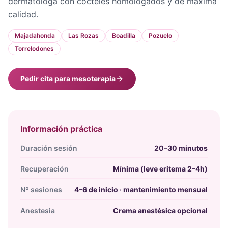
dermatóloga con cócteles homologados y de máxima
calidad.
Majadahonda
Las Rozas
Boadilla
Pozuelo
Torrelodones
Pedir cita para mesoterapia
Información práctica
Duración sesión
20–30 minutos
Recuperación
Mínima (leve eritema 2–4h)
Nº sesiones
4–6 de inicio · mantenimiento mensual
Anestesia
Crema anestésica opcional