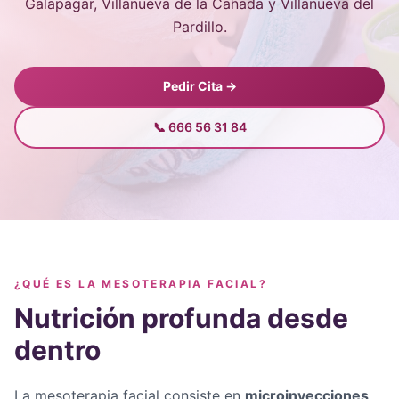
Galapagar, Villanueva de la Cañada y Villanueva del
Pardillo.
Pedir Cita →
📞 666 56 31 84
¿QUÉ ES LA MESOTERAPIA FACIAL?
Nutrición profunda desde
dentro
La mesoterapia facial consiste en
microinyecciones