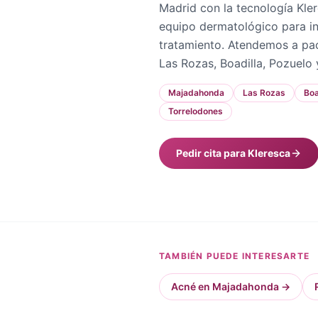
Madrid con la tecnología Kle
equipo dermatológico para ind
tratamiento. Atendemos a pa
Las Rozas, Boadilla, Pozuelo 
Majadahonda
Las Rozas
Boa
Torrelodones
Pedir cita para Kleresca
TAMBIÉN PUEDE INTERESARTE
Acné en Majadahonda
→