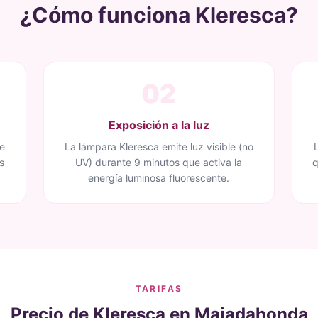
¿Cómo funciona Kleresca?
02
Exposición a la luz
re
La lámpara Kleresca emite luz visible (no
s
UV) durante 9 minutos que activa la
q
energía luminosa fluorescente.
TARIFAS
Precio de Kleresca en Majadahonda