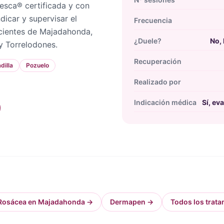
resca® certificada y con
icar y supervisar el
Frecuencia
cientes de Majadahonda,
¿Duele?
No, 
y Torrelodones.
Recuperación
dilla
Pozuelo
Realizado por
Indicación médica
Sí, ev
Rosácea en Majadahonda
→
Dermapen
→
Todos los trata