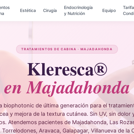
entos
Endocrinología
Tarif
Estética
Cirugía
Equipo
na
y Nutrición
Condi
TRATAMIENTOS DE CABINA · MAJADAHONDA
Kleresca®
en Majadahonda
a biophotonic de última generación para el tratamien
cea y mejora de la textura cutánea. Sin UV, sin dolor 
os. Atendemos pacientes de Majadahonda, Las Rozas,
 Torrelodones, Aravaca, Galapagar, Villanueva de la