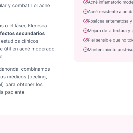
Acné inflamatorio mod
ular y combatir el acné
Acné resistente a antib
Rosácea eritematosa y
s o el láser, Kleresca
Mejora de la textura y 
 efectos secundarios
Piel sensible que no to
 estudios clínicos
e útil en acné moderado-
Mantenimiento post-iso
e.
adahonda, combinamos
tos médicos (peeling,
al) para obtener los
a paciente.