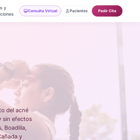
as y
Consulta Virtual
Pacientes
Pedir Cita
ciones
to del acné
y sin efectos
 Boadilla,
 Cañada y