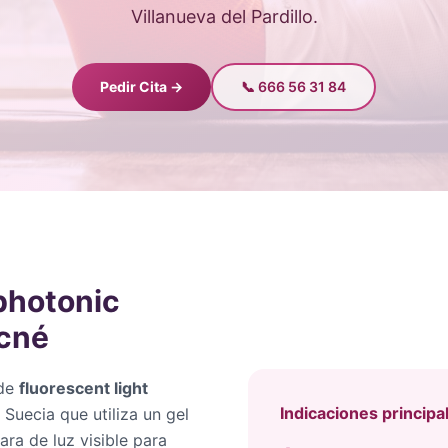
Villanueva del Pardillo.
Pedir Cita →
📞 666 56 31 84
photonic
acné
 de
fluorescent light
Indicaciones principa
Suecia que utiliza un gel
ara de luz visible para