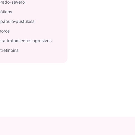
erado-severo
ióticos
 pápulo-pustulosa
poros
lera tratamientos agresivos
tretinoína