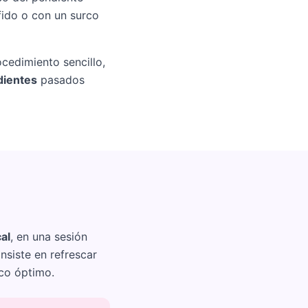
fido o con un surco
cedimiento sencillo,
dientes
pasados
al
, en una sesión
siste en refrescar
ico óptimo.