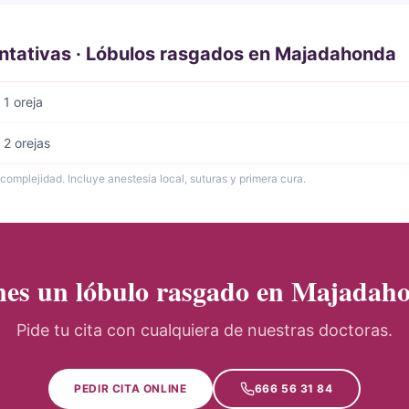
entativas · Lóbulos rasgados en Majadahonda
1 oreja
 2 orejas
 complejidad. Incluye anestesia local, suturas y primera cura.
nes un lóbulo rasgado en Majadah
Pide tu cita con cualquiera de nuestras doctoras.
PEDIR CITA ONLINE
666 56 31 84