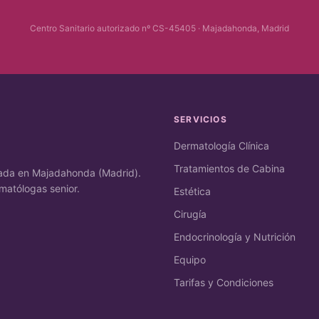
Centro Sanitario autorizado nº CS-45405 · Majadahonda, Madrid
SERVICIOS
Dermatología Clínica
Tratamientos de Cabina
ivada en Majadahonda (Madrid).
matólogas senior.
Estética
Cirugía
Endocrinología y Nutrición
Equipo
Tarifas y Condiciones