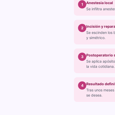
Anestesia local
1
Se infiltra anest
Incisión y repar
2
Se escinden los b
y simétrico.
Postoperatorio s
3
Se aplica apósito
la vida cotidiana.
Resultado defini
4
Tras unos meses 
se desea.