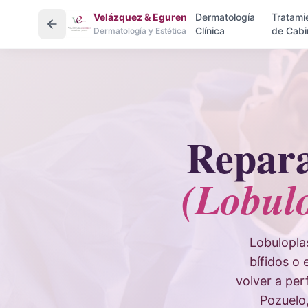
Velázquez & Eguren
Dermatología
Tratami
Clínica
de Cabi
Dermatología y Estética
Repara
(Lobul
Lobuloplas
bífidos o
volver a pe
Pozuelo,