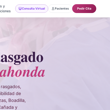
as y
Consulta Virtual
Pacientes
Pedir Cita
ciones
Rasgado
dahonda
a rasgados,
bilidad de
s, Boadilla,
 Cañada y