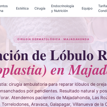
entos
Endocrinología
Tarif
Estética
Cirugía
Equipo
na
y Nutrición
Condi
CIRUGÍA DERMATOLÓGICA · MAJADAHONDA
ción de Lóbulo 
oplastia) en Maja
tia: cirugía ambulatoria para reparar lóbulos de orej
 ensanchados por pendientes. Resultado natural y posi
rforar. Atendemos pacientes de Majadahonda, Las Roza
 Torrelodones, Aravaca, Galapagar, Villanueva de la