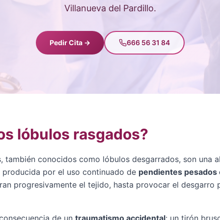
Villanueva del Pardillo.
Pedir Cita →
666 56 31 84
os lóbulos rasgados?
, también conocidos como lóbulos desgarrados, son una al
ja producida por el uso continuado de
pendientes pesados 
ran progresivamente el tejido, hasta provocar el desgarro p
 consecuencia de un
traumatismo accidental
: un tirón bru