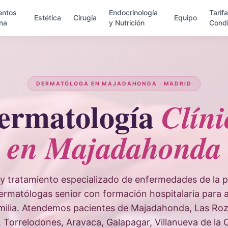
entos
Endocrinología
Tarif
Estética
Cirugía
Equipo
na
y Nutrición
Condi
DERMATÓLOGA EN MAJADAHONDA · MADRID
ermatología
Clíni
en Majadahonda
y tratamiento especializado de enfermedades de la pie
Dermatólogas senior con formación hospitalaria para a
amilia. Atendemos pacientes de Majadahonda, Las Roza
 Torrelodones, Aravaca, Galapagar, Villanueva de la