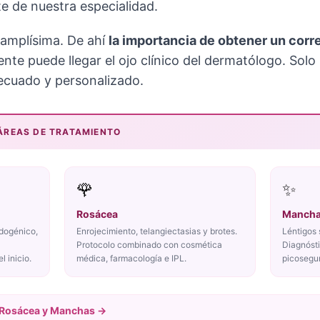
 de nuestra especialidad.
 amplísima. De ahí
la importancia de obtener un corr
ente puede llegar el ojo clínico del dermatólogo. Solo
ecuado y personalizado.
ÁREAS DE TRATAMIENTO
🌹
✨
Rosácea
Mancha
dogénico,
Enrojecimiento, telangiectasias y brotes.
Léntigos 
Protocolo combinado con cosmética
Diagnósti
l inicio.
médica, farmacología e IPL.
picosegu
, Rosácea y Manchas →