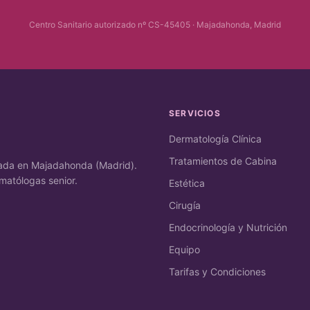
Centro Sanitario autorizado nº CS-45405 · Majadahonda, Madrid
SERVICIOS
Dermatología Clínica
Tratamientos de Cabina
ivada en Majadahonda (Madrid).
matólogas senior.
Estética
Cirugía
Endocrinología y Nutrición
Equipo
Tarifas y Condiciones