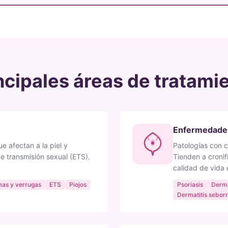
ncipales áreas de tratami
Enfermedades
e afectan a la piel y
Patologías con 
 transmisión sexual (ETS).
Tienden a cronif
calidad de vida 
mas y verrugas
ETS
Piojos
Psoriasis
Derma
Dermatitis sebor