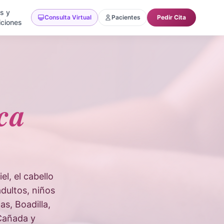
as y
Consulta Virtual
Pacientes
Pedir Cita
ciones
ca
l, el cabello
dultos, niños
s, Boadilla,
 Cañada y