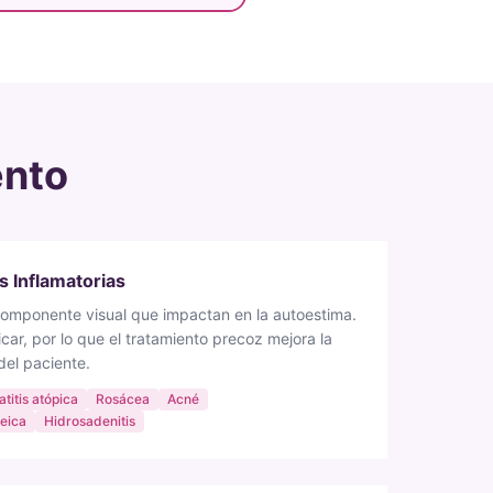
ento
 Inflamatorias
componente visual que impactan en la autoestima.
icar, por lo que el tratamiento precoz mejora la
del paciente.
titis atópica
Rosácea
Acné
reica
Hidrosadenitis